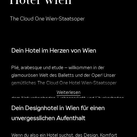
The Cloud One Wien-Staatsoper
Dein Hotel im Herzen von Wien
Plié, arabesque und etude – willkommen in der
glamourösen Welt des Balletts und der Oper! Unser
gemütliches The Cloud One Hotel Wien-Staatsoper
befindet sich in einem denkmalgeschützten Gebäude, in
Weiterlesen
dem Natursteinböden, Eichenparkett und Stuckarbeiten
Altbau-Charme versprühen.
Dein Designhotel in Wien für einen
unvergesslichen Aufenthalt
Das
Hotel unweit der Wiener Staatsoper
– auch
bekannt als The Cloud One Wien-Staatsoper
– bietet
Wenn du also ein Hotel suchst, das Design, Komfort