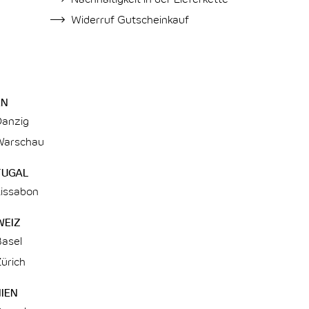
Widerruf Gutscheinkauf
EN
Danzig
Warschau
TUGAL
Lissabon
WEIZ
Basel
ürich
IEN