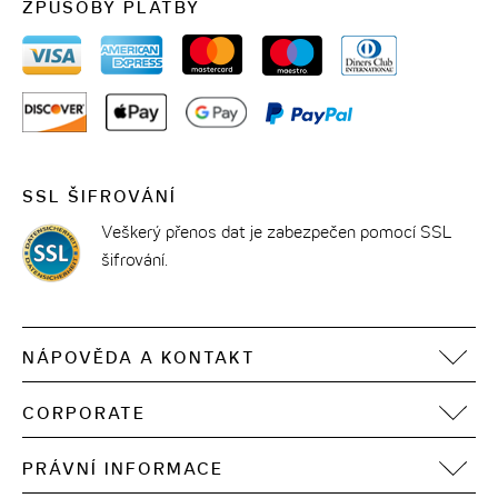
ZPŮSOBY PLATBY
SSL ŠIFROVÁNÍ
Veškerý přenos dat je zabezpečen pomocí SSL
šifrování.
NÁPOVĚDA A KONTAKT
FAQ
CORPORATE
Kontakt
Motel One Operating Group
Sitemap
PRÁVNÍ INFORMACE
Vývoj
Digitální přístupnost