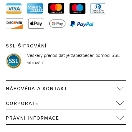
SSL ŠIFROVÁNÍ
Veškerý přenos dat je zabezpečen pomocí SSL
šifrování.
NÁPOVĚDA A KONTAKT
FAQ
CORPORATE
Kontakt
Motel One Operating Group
Sitemap
PRÁVNÍ INFORMACE
Vývoj
Digitální přístupnost
Tiráž