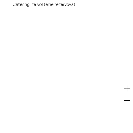
Catering lze volitelně rezervovat
Vyb
ta
Cen
ho
Náp