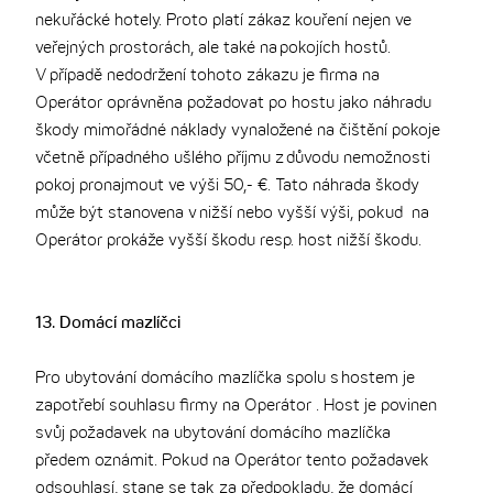
nekuřácké hotely. Proto platí zákaz kouření nejen ve
veřejných prostorách, ale také na pokojích hostů.
V případě nedodržení tohoto zákazu je firma na
Operátor oprávněna požadovat po hostu jako náhradu
škody mimořádné náklady vynaložené na čištění pokoje
včetně případného ušlého příjmu z důvodu nemožnosti
pokoj pronajmout ve výši 50,- €. Tato náhrada škody
může být stanovena v nižší nebo vyšší výši, pokud na
Operátor prokáže vyšší škodu resp. host nižší škodu.
13. Domácí mazlíčci
Pro ubytování domácího mazlíčka spolu s hostem je
zapotřebí souhlasu firmy na Operátor . Host je povinen
svůj požadavek na ubytování domácího mazlíčka
předem oznámit. Pokud na Operátor tento požadavek
odsouhlasí, stane se tak za předpokladu, že domácí