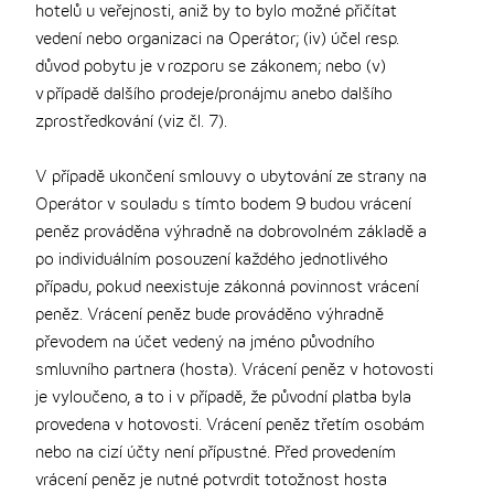
hotelů u veřejnosti, aniž by to bylo možné přičítat
vedení nebo organizaci na Operátor; (iv) účel resp.
důvod pobytu je v rozporu se zákonem; nebo (v)
v případě dalšího prodeje/pronájmu anebo dalšího
zprostředkování (viz čl. 7).
V případě ukončení smlouvy o ubytování ze strany na
Operátor v souladu s tímto bodem 9 budou vrácení
peněz prováděna výhradně na dobrovolném základě a
po individuálním posouzení každého jednotlivého
případu, pokud neexistuje zákonná povinnost vrácení
peněz. Vrácení peněz bude prováděno výhradně
převodem na účet vedený na jméno původního
smluvního partnera (hosta). Vrácení peněz v hotovosti
je vyloučeno, a to i v případě, že původní platba byla
provedena v hotovosti. Vrácení peněz třetím osobám
nebo na cizí účty není přípustné. Před provedením
vrácení peněz je nutné potvrdit totožnost hosta