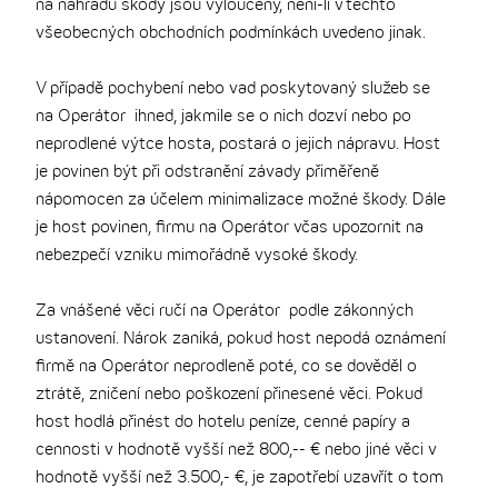
na náhradu škody jsou vyloučeny, není-li v těchto
všeobecných obchodních podmínkách uvedeno jinak.
V případě pochybení nebo vad poskytovaný služeb se
na Operátor ihned, jakmile se o nich dozví nebo po
neprodlené výtce hosta, postará o jejich nápravu. Host
je povinen být při odstranění závady přiměřeně
nápomocen za účelem minimalizace možné škody. Dále
je host povinen, firmu na Operátor včas upozornit na
nebezpečí vzniku mimořádně vysoké škody.
Za vnášené věci ručí na Operátor podle zákonných
ustanovení. Nárok zaniká, pokud host nepodá oznámení
firmě na Operátor neprodleně poté, co se dověděl o
ztrátě, zničení nebo poškození přinesené věci. Pokud
host hodlá přinést do hotelu peníze, cenné papíry a
cennosti v hodnotě vyšší než 800,-- € nebo jiné věci v
hodnotě vyšší než 3.500,- €, je zapotřebí uzavřít o tom