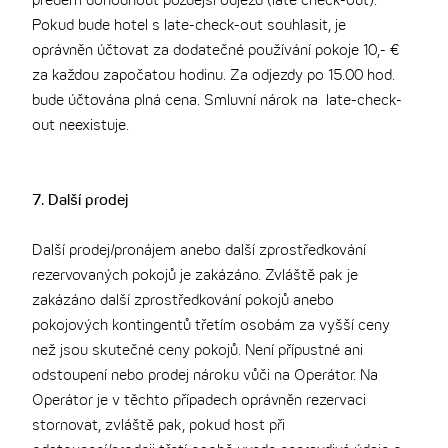
předem dohodnout pozdější odjezd (late check-out).
Pokud bude hotel s late-check-out souhlasit, je
oprávněn účtovat za dodatečné používání pokoje 10,- €
za každou započatou hodinu. Za odjezdy po 15.00 hod.
bude účtována plná cena. Smluvní nárok na late-check-
out neexistuje.
7. Další prodej
Další prodej/pronájem anebo další zprostředkování
rezervovaných pokojů je zakázáno. Zvláště pak je
zakázáno další zprostředkování pokojů anebo
pokojových kontingentů třetím osobám za vyšší ceny
než jsou skutečné ceny pokojů. Není přípustné ani
odstoupení nebo prodej nároku vůči na Operátor. Na
Operátor je v těchto případech oprávněn rezervaci
stornovat, zvláště pak, pokud host při