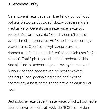
3. Stornovací lhůty
Garantovaná rezervace vznikne tehdy, pokud host
potvrdil platbu za ubytovací služby uvedením čísla
kreditní karty. Garantovaná rezervace může být
bezplatně stornována do 18 hod. v den příjezdu s
uvedením čísla rezervace. Po 18 hod. nelze storno již
provést a na Operátor si vyhrazuje právo na
dohodnutou úhradu po odečtení případných ušetřených
nákladů. Totéž platí, pokud se host nedostaví (No
Show). U několikadenních garantovaných rezervací
budou v případě nedostavení se hosta veškeré
následující noci počínaje od druhé noci včetně
stornovány a host nemá žádné právo na následující
noci.
Jednoduché rezervace, tj. rezervace, u nichž host ještě
negarantoval platbu, platí vždy do 18.00 hod. v den