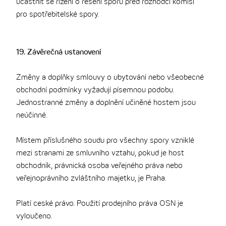
účastnit se řízení o řešení sporů před rozhodčí komisí
pro spotřebitelské spory.
19. Závěrečná ustanovení
Změny a doplňky smlouvy o ubytování nebo všeobecné
obchodní podmínky vyžadují písemnou podobu.
Jednostranné změny a doplnění učiněné hostem jsou
neúčinné.
Místem příslušného soudu pro všechny spory vzniklé
mezi stranami ze smluvního vztahu, pokud je host
obchodník, právnická osoba veřejného práva nebo
veřejnoprávního zvláštního majetku, je Praha.
Platí ceské právo. Použití prodejního práva OSN je
vyloučeno.