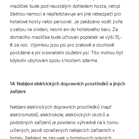
mazlíček bude pod neustálým dohledem hosta, netrpí
žádnou nemocí a nepředstavuje ani jiné nebezpečí pro
hotelové hosty nebo personál. Je zakázáno vodit zvíře
s sebou na snídani, nesmí ani do hotelového baru. Za
domácího mazlíčka bude účtován poplatek ve výši 15,-
€ za noc. Výjimkou jsou psi pro zrakově a sluchově
postižené a jiní srovnatelní služební psi. Tito mohou být
kdykoliv ubytováni spolu s hostem zdarma.
14. Nabíjení elektrických dopravních prostředků a jiných
zařízení
Nabíjení elektrických dopravních prostředků (např.
elektromobilů, elektrokole, elektrických skútrů a
podobných zařízení) je povoleno výhradně na k tomu
určených, jasně označených nabíjecích zařízeních v
hotelu. Nabíjení ze zásuvek v hotelových pokojích,