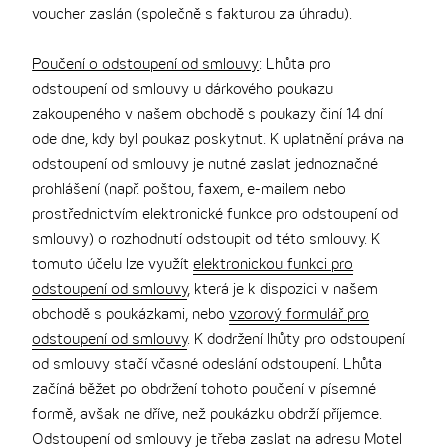
voucher zaslán (společně s fakturou za úhradu).
Poučení o odstoupení od smlouvy
: Lhůta pro
odstoupení od smlouvy u dárkového poukazu
zakoupeného v našem obchodě s poukazy činí 14 dní
ode dne, kdy byl poukaz poskytnut. K uplatnění práva na
odstoupení od smlouvy je nutné zaslat jednoznačné
prohlášení (např. poštou, faxem, e-mailem nebo
prostřednictvím elektronické funkce pro odstoupení od
smlouvy) o rozhodnutí odstoupit od této smlouvy. K
tomuto účelu lze využít
elektronickou funkci pro
odstoupení od smlouvy
, která je k dispozici v našem
obchodě s poukázkami, nebo
vzorový formulář pro
odstoupení od smlouvy
. K dodržení lhůty pro odstoupení
od smlouvy stačí včasné odeslání odstoupení. Lhůta
začíná běžet po obdržení tohoto poučení v písemné
formě, avšak ne dříve, než poukázku obdrží příjemce.
Odstoupení od smlouvy je třeba zaslat na adresu Motel