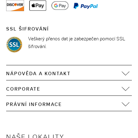
SSL ŠIFROVÁNÍ
Veškerý přenos dat je zabezpečen pomocí SSL
šifrování.
NÁPOVĚDA A KONTAKT
FAQ
CORPORATE
Kontakt
Motel One Operating Group
Sitemap
PRÁVNÍ INFORMACE
Vývoj
Digitální přístupnost
Tiráž
Ochrana osobních údajů
Podmínky používání
NAŠE LOKALITY