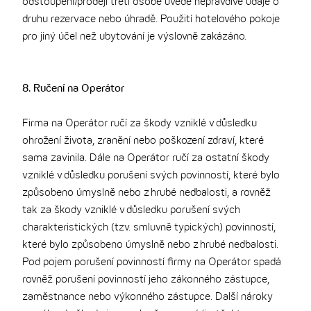
odstoupení/prodeji třetí osobě uvede nepravdivé údaje o
druhu rezervace nebo úhradě. Použití hotelového pokoje
pro jiný účel než ubytování je výslovně zakázáno.
8. Ručení na Operátor
Firma na Operátor ručí za škody vzniklé v důsledku
ohrožení života, zranění nebo poškození zdraví, které
sama zavinila. Dále na Operátor ručí za ostatní škody
vzniklé v důsledku porušení svých povinností, které bylo
způsobeno úmyslně nebo z hrubé nedbalosti, a rovněž
tak za škody vzniklé v důsledku porušení svých
charakteristických (tzv. smluvně typických) povinností,
které bylo způsobeno úmyslně nebo z hrubé nedbalosti.
Pod pojem porušení povinností firmy na Operátor spadá
rovněž porušení povinností jeho zákonného zástupce,
zaměstnance nebo výkonného zástupce. Další nároky