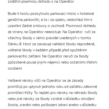
zvláštní písemnou dohodu s na Operátor.
Bude-li hostu poskytnuto parkovací místo v hotelové
garáži/na parkovišti, a to i za úplatu, nedochází tím k
uzavření žádné smlouvy o úschově. Povinnost dohledu
ze strany na Operátor neexistuje. Na Operátor ručí za
všechny škody v rámci pravidel uvedených v tomto
článku 8. Host se zavazuje nahlásit škodu neprodleně,
viditelné škody v každém případě před opuštěním
parkovacího zařízení. Na Operátor neručí za škody
způsobené pouze jinými nájemci nebo ostatními třetími
osobami.
Veškeré nároky vůči na Operátor se ze zásady
promlčují po uplynutí jednoho roku od začátku zákonné
promlčecí lhůty. To neplatí pro nároky na náhradu škody
nebo jiné nároky za škody vzniklé v důsledku ohrožení
života, zranění nebo poškození zdraví anebo v důsledku