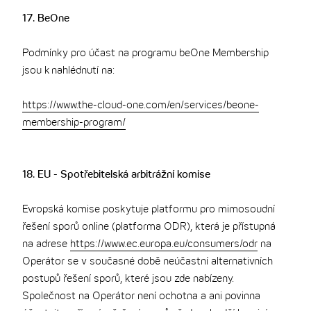
17. BeOne
Podmínky pro účast na programu beOne Membership
jsou k nahlédnutí na:
https://www.the-cloud-one.com/en/services/beone-
membership-program/
18. EU - Spotřebitelská arbitrážní komise
Evropská komise poskytuje platformu pro mimosoudní
řešení sporů online (platforma ODR), která je přístupná
na adrese
https://www.ec.europa.eu/consumers/odr
na
Operátor se v současné době neúčastní alternativních
postupů řešení sporů, které jsou zde nabízeny.
Společnost na Operátor není ochotna a ani povinna