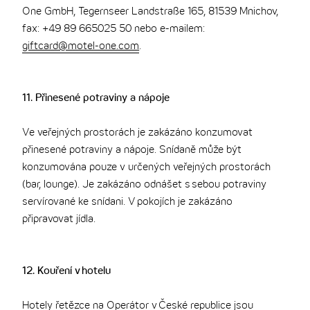
One GmbH, Tegernseer Landstraße 165, 81539 Mnichov,
fax: +49 89 665025 50 nebo e-mailem:
giftcard@motel-one.com
.
11. Přinesené potraviny a nápoje
Ve veřejných prostorách je zakázáno konzumovat
přinesené potraviny a nápoje. Snídaně může být
konzumována pouze v určených veřejných prostorách
(bar, lounge). Je zakázáno odnášet s sebou potraviny
servírované ke snídani. V pokojích je zakázáno
připravovat jídla.
12. Kouření v hotelu
Hotely řetězce na Operátor v České republice jsou