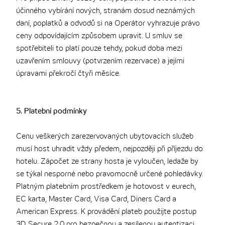
účinného vybírání nových, stranám dosud neznámých
daní, poplatků a odvodů si na Operátor vyhrazuje právo
ceny odpovídajícím způsobem upravit. U smluv se
spotřebiteli to platí pouze tehdy, pokud doba mezi
uzavřením smlouvy (potvrzením rezervace) a jejími
úpravami překročí čtyři měsíce.
5. Platební podmínky
Cenu veškerých zarezervovaných ubytovacích služeb
musí host uhradit vždy předem, nejpozději při příjezdu do
hotelu. Zápočet ze strany hosta je vyloučen, ledaže by
se týkal nesporné nebo pravomocně určené pohledávky.
Platným platebním prostředkem je hotovost v eurech,
EC karta, Master Card, Visa Card, Diners Card a
American Express. K provádění plateb použijte postup
3D Secure 2.0 pro bezpečnou a zesílenou autentizaci