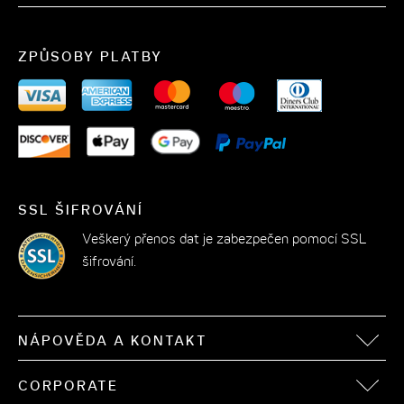
Spěte jako na obláčku v našich pokojích uprostřed
Dusseldorfu
ZPŮSOBY PLATBY
Chtěli jste někdy strávit noc v oblacích? Pak jste v
našem hotelu na správné adrese. Náš moderní hotelový
pokoj na náměstí Joachim-Erwin-Platz je ideálním
útočištěm po dni plném zážitků v Dusseldorfu. Každý
pokoj je stylově zařízen a nabízí maximální pohodlí,
abyste se i během dovolené cítili jako doma. Ať už Cosy
SSL ŠIFROVÁNÍ
Cloud nebo Roomy Cloud, pro každého cestovatele
Veškerý přenos dat je zabezpečen pomocí SSL
najdeme ten správný hotelový pokoj. Kromě chytrých
šifrování.
televizorů a antialergických polštářů a přikrývek je v
našem designovém hotelu k dispozici také bezplatné
Wi-Fi, aby vaše služební cesta proběhla tak hladce, jak
NÁPOVĚDA A KONTAKT
je to jen možné. Pokud cestujete s celou rodinou, jedno
dítě do 12 let má ubytování v pokoji rodičů zdarma.
FAQ
CORPORATE
Kontakt