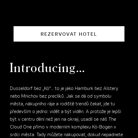
THE CLOUD ONE VÍDEŇ-STAATSOPER
REZERVOVAT HOTEL
Introducing…
Dusseldorf bez „Kö“... to je jako Hamburk bez Alstery
nebo Mnichov bez preclíků. Jak se dá od symbolu
města, nákupního ráje a rodiště trendů čekat, jde tu
především o jedno: vidět a být viděn. A protože je lepší
být v centru dění než jen na okraji, usadil se náš The
Cloud One přímo v moderním komplexu Kö-Bogen v
srdci města. Tady můžete nakupovat, dokud nepadnete