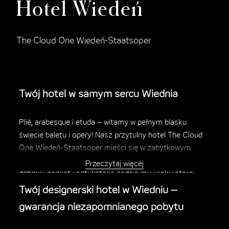
Hotel Wiedeń
The Cloud One Wiedeń-Staatsoper
Twój hotel w samym sercu Wiednia
Plié, arabesque i etuda – witamy w pełnym blasku
świecie baletu i opery! Nasz przytulny hotel The Cloud
One Wiedeń-Staatsoper mieści się w zabytkowym
budynku, w którym podłogi z naturalnego kamienia,
Przeczytaj więcej
dębowy parkiet i sztukaterie nadają mu uroku starej
architektury.
Twój designerski hotel w Wiedniu –
gwarancja niezapomnianego pobytu
Hotel położony niedaleko Opery Wiedeńskiej – znany
również jako The Cloud One Wiedeń-Staatsoper
–