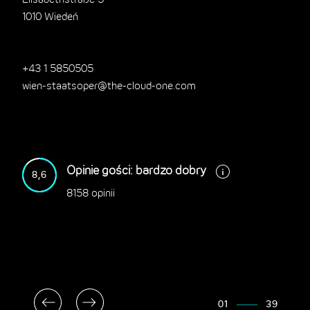
Elisabethstraße 5
1010 Wiedeń
+43 1 5850505
wien-staatsoper@the-cloud-one.com
Opinie gości: bardzo dobry
8,6
8158 opinii
01
39