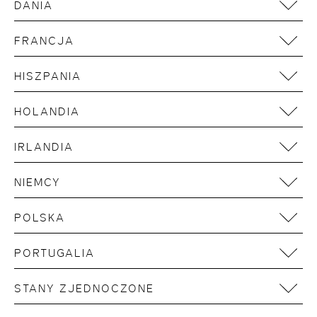
DANIA
Kopenhagen
FRANCJA
Paris
HISZPANIA
Barcelona
HOLANDIA
Madrid
Amsterdam
IRLANDIA
Rotterdam
Dublin
NIEMCY
Aachen
POLSKA
Berlin
Danzig
Bonn
PORTUGALIA
Warschau
Bremen
Lissabon
STANY ZJEDNOCZONE
Dresden
Düsseldorf
New York