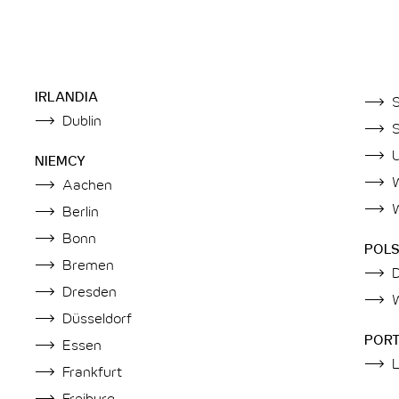
IRLANDIA
Dublin
S
NIEMCY
Aachen
Berlin
Bonn
POL
Bremen
Dresden
Düsseldorf
PORT
Essen
Frankfurt