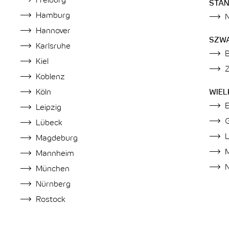
Freiburg
STA
Hamburg
Hannover
SZW
Karlsruhe
Kiel
Z
Koblenz
Köln
WIEL
Leipzig
Lübeck
Magdeburg
Mannheim
München
Nürnberg
Rostock