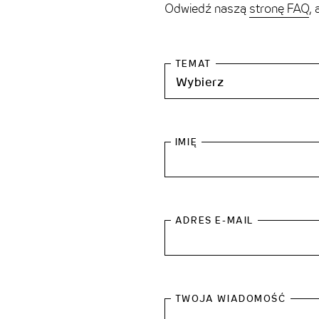
THE CLOUD ONE PRAGA
Odwiedź naszą
stronę FAQ
,
THE CLOUD ONE WIEDEŃ-STAATSOPER
TEMAT
IMIĘ
ADRES E-MAIL
TWOJA WIADOMOŚĆ