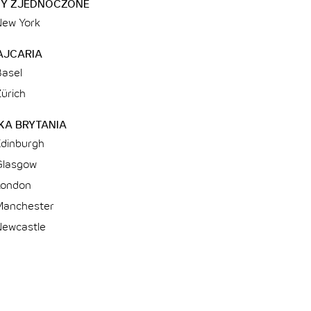
NY ZJEDNOCZONE
New York
AJCARIA
Basel
ürich
KA BRYTANIA
Edinburgh
Glasgow
London
Manchester
Newcastle