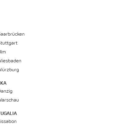
Saarbrücken
tuttgart
Ulm
Wiesbaden
Würzburg
SKA
Danzig
Warschau
UGALIA
Lissabon