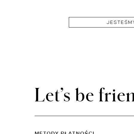
JESTEŚMY
Let’s be frie
METODY PŁATNOŚCI