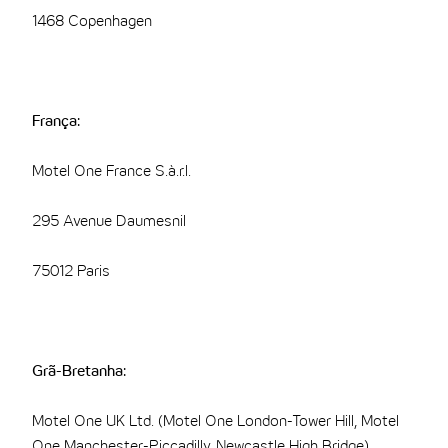
1468 Copenhagen
França:
Motel One France S.à.r.l.
295 Avenue Daumesnil
75012 Paris
Grã-Bretanha:
Motel One UK Ltd. (Motel One London-Tower Hill, Motel
One Manchester-Piccadilly, Newcastle High Bridge)