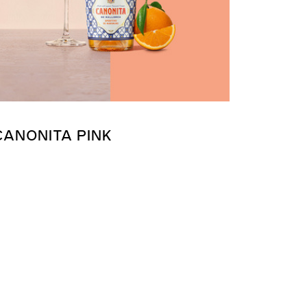
CANONITA PINK
LADY 