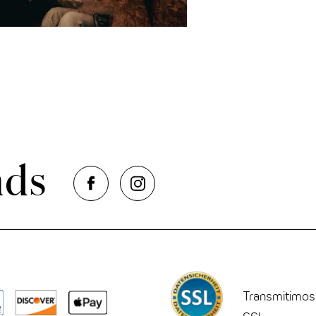
nds
ENCRIPTA
Transmitimos