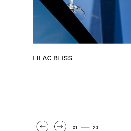
LILAC BLISS
01
20