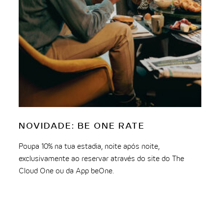
NOVIDADE:
BE
ONE
RATE
N
Poupa 10% na tua estadia, noite após noite,
Ace
exclusivamente ao reservar através do site do The
30%
Cloud One ou da App beOne.
ina