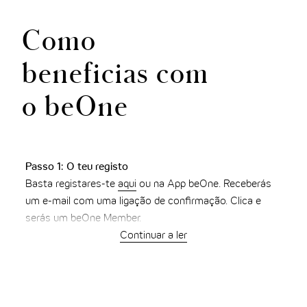
Como
beneficias com
o
be
One
Passo 1: O teu registo
Basta registares-te
aqui
ou na App beOne. Receberás
um e-mail com uma ligação de confirmação. Clica e
serás um beOne Member.
Continuar a ler
Passo 2: A tua reserva
Estás a planear a tua próxima viagem? Então reserva o
teu quarto através do nosso site ou da App beOne e
poupa sempre 10% sobre o preço normal com a beOne