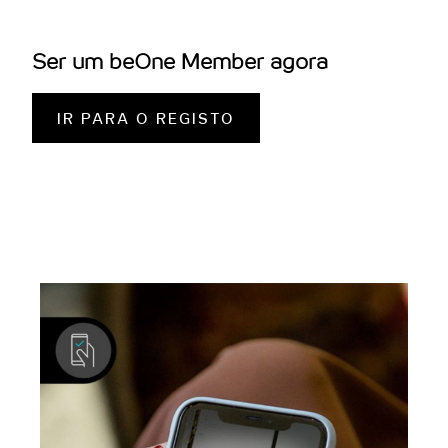
Rate.
Ser um beOne Member agora
Passo 3: A tua estadia
Desfruta de inúmeras vantagens no local para tornares
IR PARA O REGISTO
a tua estadia ainda mais descontraída, desde o Check-
in Rápido, a Chave Móvel e o Sleep-in Sunday.