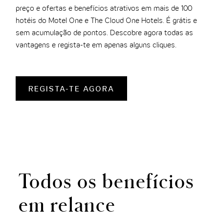
THE CLOUD ONE VIENA-STAATSOPER
preço e ofertas e benefícios atrativos em mais de 100
hotéis do Motel One e The Cloud One Hotels. É grátis e
THE CLOUD ONE EM LISBOA
sem acumulação de pontos. Descobre agora todas as
vantagens e regista-te em apenas alguns cliques.
REGISTA-TE AGORA
Todos os benefícios
em relance