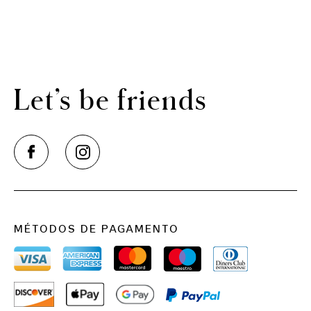
Podes
personalizar
os nossos vouchers, pagar
diretamente online e imprimir imediatamente. É a
prenda perfeita de última hora!
É assim que funciona:
Let’s be friends
Escolher uma ocasião (por exemplo, Natal)
Selecionar um tema
Com o voucher, o destinatário é livre de escolher o
destino pretendido. Os nossos vouchers podem ser
utilizados tanto para estadias, como para refeições
e bebidas nos Motel One e The Cloud One Hotels.
Preencher o postal
MÉTODOS DE PAGAMENTO
Adicionar o voucher ao carrinho de compras
Pagar com cartão de crédito ou PayPal
Verificar a caixa de correio e imprimir o voucher
Diverte-te a dar prendas!