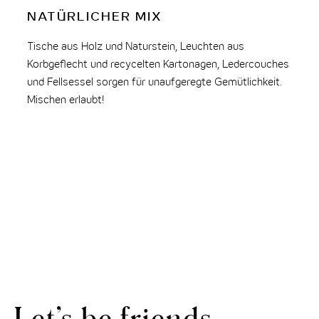
NATÜRLICHER MIX
P
P
Tische aus Holz und Naturstein, Leuchten aus
Korbgeflecht und recycelten Kartonagen, Ledercouches
Ega
und Fellsessel sorgen für unaufgeregte Gemütlichkeit.
ode
Mischen erlaubt!
Rau
gut
Atm
Let’s be friends