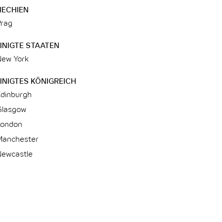
HECHIEN
Prag
INIGTE STAATEN
New York
INIGTES KÖNIGREICH
Edinburgh
Glasgow
London
Manchester
Newcastle