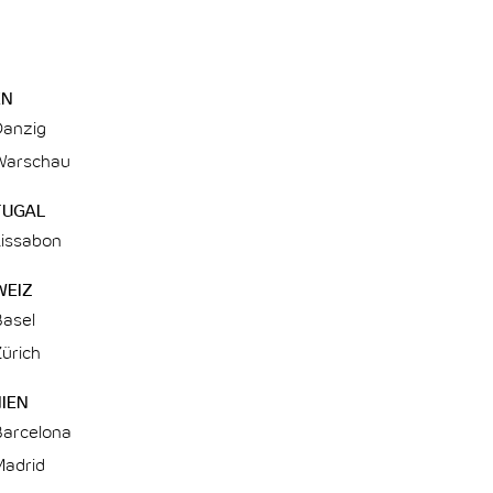
EN
Danzig
Warschau
TUGAL
Lissabon
WEIZ
Basel
ürich
IEN
Barcelona
Madrid