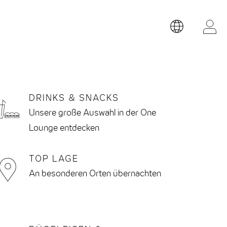
Sprache
BE
ON
und
Währung
auswählen
DRINKS & SNACKS
BILE KEY
Unsere große Auswahl in der One
Lounge entdecken
TOP LAGE
An besonderen Orten übernachten