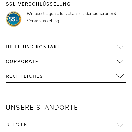
SSL-VERSCHLÜSSELUNG
Wir übertragen alle Daten mit der sicheren SSL-
Verschlüsselung.
HILFE UND KONTAKT
FAQ
CORPORATE
Kontakt
Motel One Operating Group
Sitemap
RECHTLICHES
Development
Digitale Barrierefreiheit
Impressum
Datenschutz
Nutzungsbedingungen
UNSERE STANDORTE
Cookie Hinweise
AGB
BELGIEN
Nachhaltigkeit in der Lieferkette