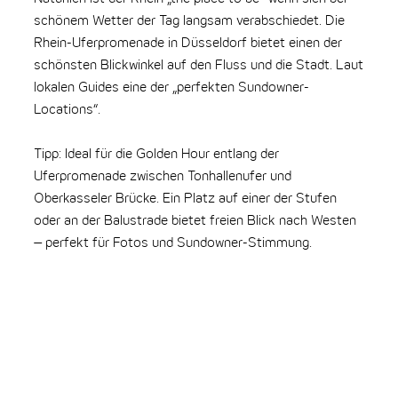
schönem Wetter der Tag langsam verabschiedet. Die
Gra
Rhein-Uferpromenade in Düsseldorf bietet einen der
Aus
schönsten Blickwinkel auf den Fluss und die Stadt. Laut
lokalen Guides eine der „perfekten Sundowner-
Tip
Locations“.
ans
zur
Tipp: Ideal für die Golden Hour entlang der
Aus
Uferpromenade zwischen Tonhallenufer und
Oberkasseler Brücke. Ein Platz auf einer der Stufen
oder an der Balustrade bietet freien Blick nach Westen
– perfekt für Fotos und Sundowner-Stimmung.