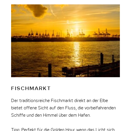
FISCHMARKT
E
Der traditionsreiche Fischmarkt direkt an der Elbe
Die
bietet offene Sicht auf den Fluss, die vorbeifahrenden
spe
Schiffe und den Himmel über dem Hafen.
Elb
Ham
Tipp: Perfekt für die Golden Hour, wenn das Licht sich