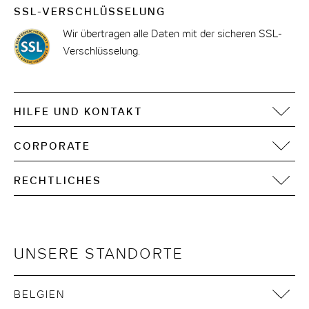
SSL-VERSCHLÜSSELUNG
Wir übertragen alle Daten mit der sicheren SSL-
Verschlüsselung.
HILFE UND KONTAKT
FAQ
CORPORATE
Kontakt
Motel One Operating Group
Sitemap
RECHTLICHES
Development
Digitale Barrierefreiheit
Impressum
Datenschutz
Nutzungsbedingungen
UNSERE STANDORTE
Cookie Hinweise
AGB
BELGIEN
Nachhaltigkeit in der Lieferkette