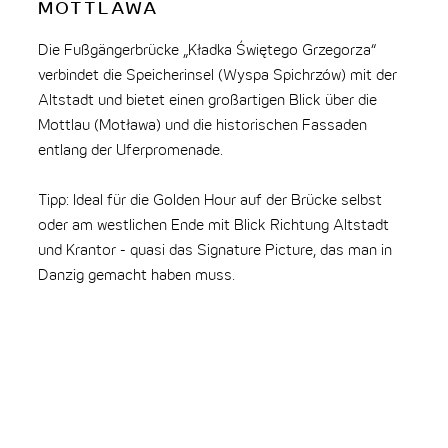
MOTTLAWA
Die Fußgängerbrücke „Kładka Świętego Grzegorza“
verbindet die Speicherinsel (Wyspa Spichrzów) mit der
Altstadt und bietet einen großartigen Blick über die
Mottlau (Motława) und die historischen Fassaden
G
entlang der Uferpromenade.
Der
übe
Tipp: Ideal für die Golden Hour auf der Brücke selbst
qua
oder am westlichen Ende mit Blick Richtung Altstadt
Bli
und Krantor - quasi das Signature Picture, das man in
Danzig gemacht haben muss.
Tip
aus
loh
der