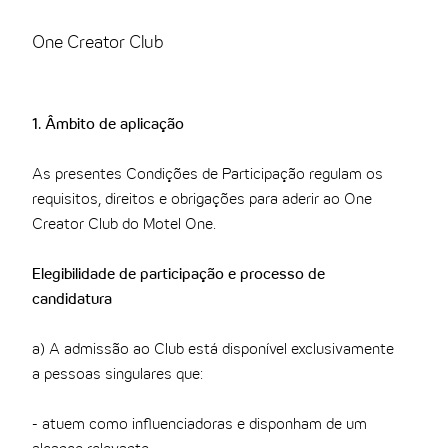
THE CLOUD ONE VIENA-STAATSOPER
One Creator Club
THE CLOUD ONE EM LISBOA
1. Âmbito de aplicação
As presentes Condições de Participação regulam os
requisitos, direitos e obrigações para aderir ao One
Creator Club do Motel One.
Elegibilidade de participação e processo de
candidatura
a) A admissão ao Club está disponível exclusivamente
a pessoas singulares que:
- atuem como influenciadoras e disponham de um