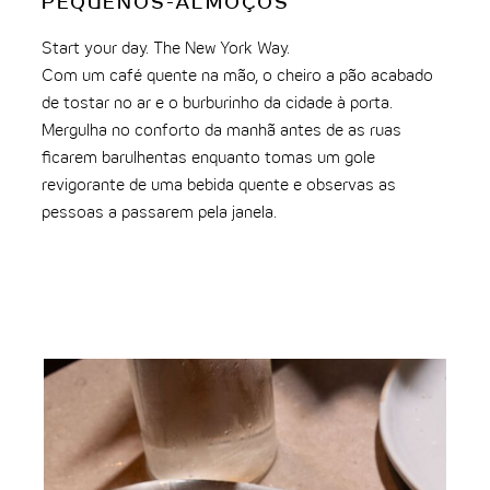
T
PEQUENOS-ALMOÇOS
Go 
Start your day. The New York Way.
Se 
Com um café quente na mão, o cheiro a pão acabado
del
de tostar no ar e o burburinho da cidade à porta.
Des
Mergulha no conforto da manhã antes de as ruas
ene
ficarem barulhentas enquanto tomas um gole
revigorante de uma bebida quente e observas as
pessoas a passarem pela janela.