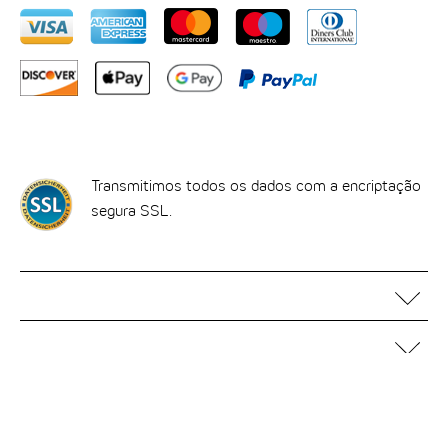
ENCRIPTAÇÃO SSL
Transmitimos todos os dados com a encriptação
segura SSL.
AJUDA E CONTACTO
Perguntas frequentes
EMPRESARIAL
Contacto
Motel One Operating Group
Mapa do site
ASSUNTOS JURÍDICOS
Desenvolvimento
Acessibilidade digital
Informações legais