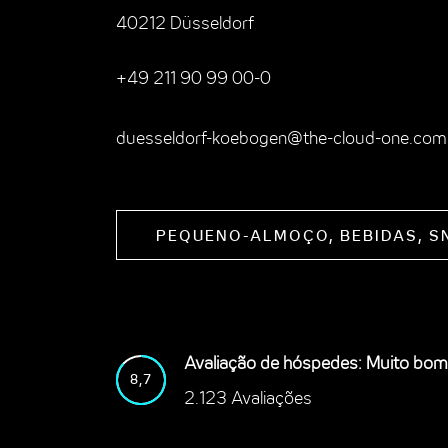
40212 Düsseldorf
+49 211 90 99 00-0
duesseldorf-koebogen@the-cloud-one.com
PEQUENO-ALMOÇO, BEBIDAS, S
Avaliação de hóspedes: Muito bo
8,7
2.123 Avaliações