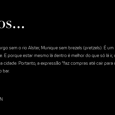
s...
rgo sem o rio Alster, Munique sem brezels (pretzels). É um
te. E porque estar mesmo lá dentro é melhor do que só lá ir
dade. Portanto, a expressão “faz compras até cair para o l
 bar.
EN