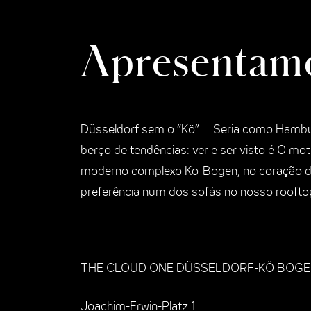
Apresentamo
Düsseldorf sem o “Kö” ... Seria como Hambu
berço de tendências: ver e ser visto é O mo
moderno complexo Kö-Bogen, no coração da ci
preferência num dos sofás no nosso rooftop
THE CLOUD ONE DÜSSELDORF-KÖ BOG
Joachim-Erwin-Platz 1