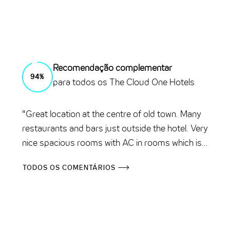
Recomendação complementar
94%
para todos os The Cloud One Hotels
"Great location at the centre of old town. Many
restaurants and bars just outside the hotel. Very
nice spacious rooms with AC in rooms which is
nice during summer. Despite being in the centre
TODOS OS COMENTÁRIOS
very quiet. Affordable, great breakfast with
everything you would expect. Nice bar and
lounge. I would book this again if going back to
Gdansk."