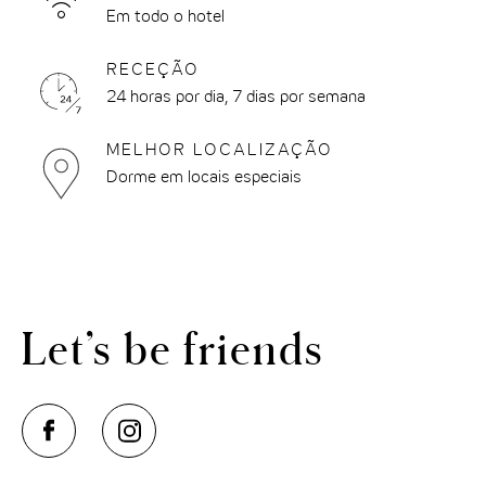
THE CLOUD ONE VIENA-STAATSOPER
Em todo o hotel
THE CLOUD ONE EM LISBOA
RECEÇÃO
24 horas por dia, 7 dias por semana
MELHOR LOCALIZAÇÃO
Dorme em locais especiais
Let’s be friends