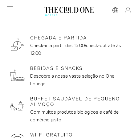
Saltar
MENU
Selecion
BE
O
diretamente
LOGI
idioma
e
para:
moeda
THE CLOUD ONE DRESDEN-FRAUENKIRCHE
PROGRAMA DE AFILIADOS BE ONE
PEQUENO-ALMOÇO
VISÃO GERAL
VISÃO GE
CHEGADA E PARTIDA
THE CLOUD ONE DÜSSELDORF-KÖBOGEN
VIAJAR COM CRIANÇAS
NO BAR
SUSTENTABILIDADE NA CADEIA DE
APP BEON
Check-in a partir das 15:00/check-out até às
ABASTECIMENTO
THE CLOUD ONE FRANKFURT-
RESERVA DE GRUPO
CHECK-IN
12:00
METROPOLITAN
LOJA DE VOUCHERS
BEBIDAS E SNACKS
THE CLOUD ONE GDANSK
REUNIÕES NO THE CLOUD ONE
Descobre a nossa vasta seleção no One
THE CLOUD ONE HAMBURGO-
PERGUNTAS FREQUENTES
Lounge
KONTORHAUS
CONTACTO
BUFFET SAUDÁVEL DE PEQUENO-
THE CLOUD ONE NOVA IORQUE-
ALMOÇO
DOWNTOWN
Com muitos produtos biológicos e café de
THE CLOUD ONE NUREMBERGA
comércio justo
THE CLOUD ONE PRAGA
WI-FI GRATUITO