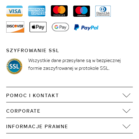
SZYFROWANIE SSL
Wszystkie dane przesyłane są w bezpiecznej
formie zaszyfrowanej w protokole SSL.
POMOC I KONTAKT
FAQ
CORPORATE
Kontakt
Motel One Operating Group
Sitemap
INFORMACJE PRAWNE
Rozwój
Dostępność treści cyfrowych
Stopka redakcyjna