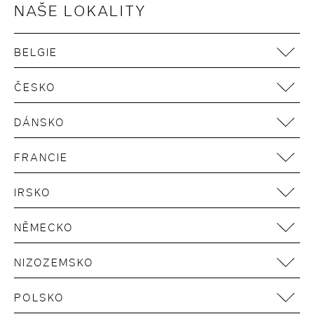
Podmínky používání
NAŠE LOKALITY
Zásady používání cookies
VOP
BELGIE
Udržitelnost v dodavatelském řetězci
Antwerpen
Widerruf Gutscheinkauf
ČESKO
Brüssel
Prag
DÁNSKO
Kopenhagen
FRANCIE
Paris
IRSKO
Dublin
NĚMECKO
Aachen
NIZOZEMSKO
Berlin
Amsterdam
Bonn
POLSKO
Rotterdam