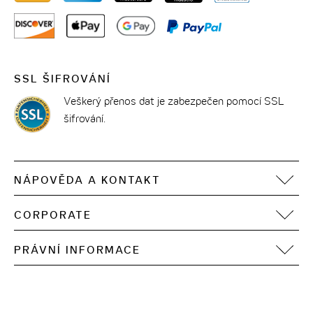
SSL ŠIFROVÁNÍ
Veškerý přenos dat je zabezpečen pomocí SSL
šifrování.
NÁPOVĚDA A KONTAKT
FAQ
CORPORATE
Kontakt
Motel One Operating Group
Sitemap
PRÁVNÍ INFORMACE
Vývoj
Digitální přístupnost
Tiráž
Ochrana osobních údajů