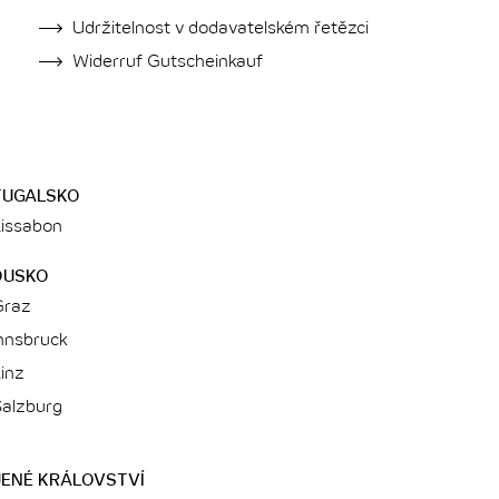
Udržitelnost v dodavatelském řetězci
Widerruf Gutscheinkauf
TUGALSKO
Lissabon
OUSKO
Graz
Innsbruck
inz
Salzburg
ENÉ KRÁLOVSTVÍ