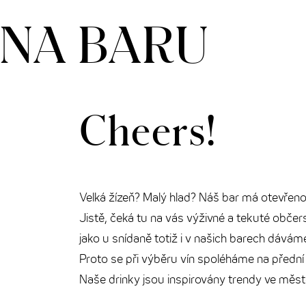
THE CLOUD ONE PRAHA
NA BARU
THE CLOUD ONE VÍDEŇ-STAATSOPER
Cheers!
Velká žízeň? Malý hlad? Náš bar má otevřeno
Jistě, čeká tu na vás výživné a tekuté občers
jako u snídaně totiž i v našich barech dává
Proto se při výběru vín spoléháme na přední 
Naše drinky jsou inspirovány trendy ve městě