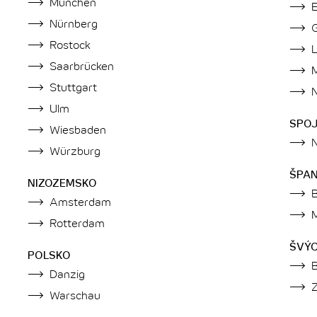
München
Nürnberg
Rostock
Saarbrücken
Stuttgart
Ulm
SPOJ
Wiesbaden
Würzburg
ŠPA
NIZOZEMSKO
Amsterdam
Rotterdam
ŠVÝ
POLSKO
Danzig
Z
Warschau