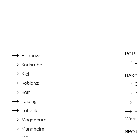
POR
Hannover
Karlsruhe
Kiel
RAK
Koblenz
Köln
Leipzig
L
Lübeck
Wien
Magdeburg
Mannheim
SPOJ