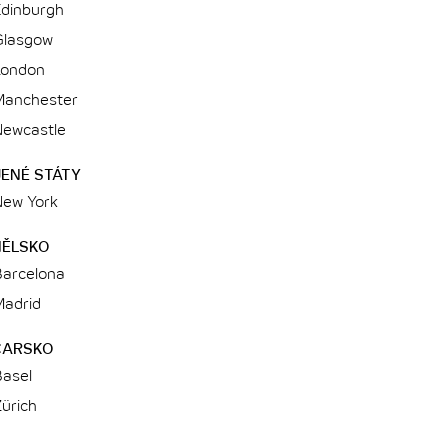
Edinburgh
Glasgow
London
Manchester
Newcastle
ENÉ STÁTY
New York
NĚLSKO
Barcelona
Madrid
CARSKO
Basel
ürich