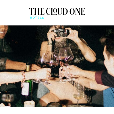
PŘEHLED
APLIKACE BEONE
RYCHLÝ CHECK-IN A MO