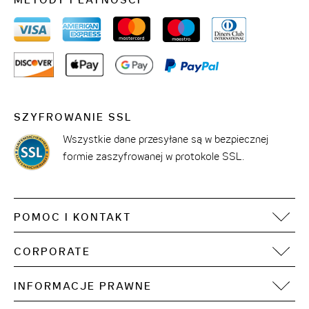
METODY PŁATNOŚCI
SZYFROWANIE SSL
Wszystkie dane przesyłane są w bezpiecznej
formie zaszyfrowanej w protokole SSL.
POMOC I KONTAKT
FAQ
CORPORATE
Kontakt
Motel One Operating Group
Sitemap
INFORMACJE PRAWNE
Rozwój
Dostępność treści cyfrowych