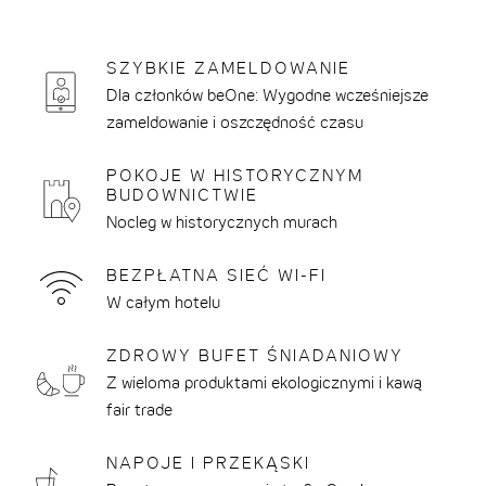
i
razu
waluty
do:
SZYBKIE ZAMELDOWANIE
THE CLOUD ONE DREZNO-FRAUENKIRCHE
CZŁONKOSTWO BE ONE
ŚNIADANIE
W SKRÓCIE
Dla członków beOne: Wygodne wcześniejsze
W SKRÓCI
POTWIERD
POTWIERD
zameldowanie i oszczędność czasu
THE CLOUD ONE DÜSSELDORF-KÖBOGEN
PODRÓŻ Z DZIECKIEM
PRZY BARZE
ZRÓWNOWAŻONY ROZWÓJ W ŁAŃCUCHU
APLIKACJ
DOSTAW
THE CLOUD ONE FRANKFURT-
REZERWACJA GRUPOWA
ZAMELDOW
POKOJE W HISTORYCZNYM
BUDOWNICTWIE
METROPOLITAN
SKLEP Z VOUCHERAMI
ZGODA NA
Nocleg w historycznych murach
THE CLOUD ONE GDAŃSK
MEETINGS @ THE CLOUD ONE
WARUNKI 
BEZPŁATNA SIEĆ WI-FI
THE CLOUD ONE HAMBURG-KONTORHAUS
FAQ
W całym hotelu
THE CLOUD ONE LIZBONA
KONTAKT
ZDROWY BUFET ŚNIADANIOWY
THE CLOUD ONE NORYMBERGA
Z wieloma produktami ekologicznymi i kawą
THE CLOUD ONE NOWY JORK-DOWNTOWN
fair trade
THE CLOUD ONE PRAGA
NAPOJE I PRZEKĄSKI
THE CLOUD ONE WIEDEŃ-STAATSOPER