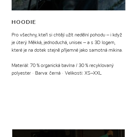
HOODIE
P
Pro všechny, kteří si chtějí užít nedělní pohodu – i když
Jed
je úterý. Měkká, jednoduchá, unisex – a s 3D logem,
vše
které je na dotek stejně příjemné jako samotná mikina.
vík
v t
Materiál: 70 % organická bavlna / 30 % recyklovaný
věci
polyester · Barva: černá · Velikosti: XS–XXL
Mat
Obj