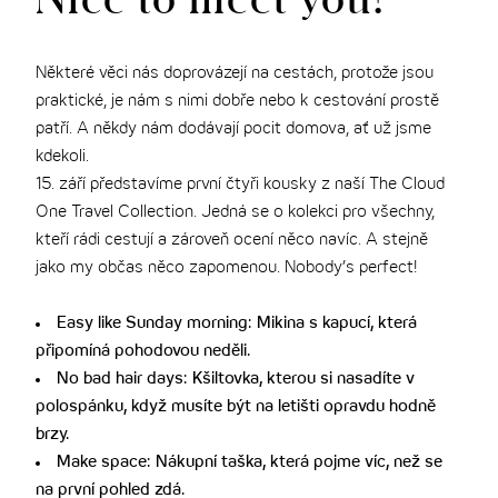
THE CLOUD ONE VÍDEŇ-STAATSOPER
Některé věci nás doprovázejí na cestách, protože jsou
praktické, je nám s nimi dobře nebo k cestování prostě
patří. A někdy nám dodávají pocit domova, ať už jsme
kdekoli.
15. září představíme první čtyři kousky z naší The Cloud
One Travel Collection. Jedná se o kolekci pro všechny,
kteří rádi cestují a zároveň ocení něco navíc. A stejně
jako my občas něco zapomenou. Nobody’s perfect!
Easy like Sunday morning: Mikina s kapucí, která
připomíná pohodovou neděli.
No bad hair days: Kšiltovka, kterou si nasadíte v
polospánku, když musíte být na letišti opravdu hodně
brzy.
Make space: Nákupní taška, která pojme víc, než se
na první pohled zdá.