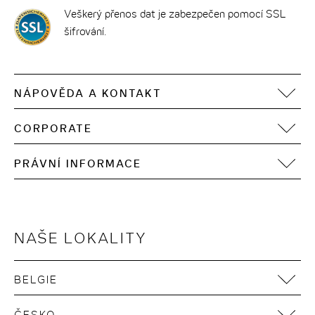
Veškerý přenos dat je zabezpečen pomocí SSL
šifrování.
NÁPOVĚDA A KONTAKT
FAQ
CORPORATE
Kontakt
Motel One Operating Group
Sitemap
PRÁVNÍ INFORMACE
Vývoj
Digitální přístupnost
Tiráž
Ochrana osobních údajů
Podmínky používání
NAŠE LOKALITY
Zásady používání cookies
VOP
BELGIE
Udržitelnost v dodavatelském řetězci
Antwerpen
Widerruf Gutscheinkauf