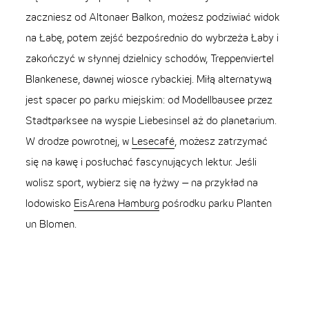
zaczniesz od Altonaer Balkon, możesz podziwiać widok
na Łabę, potem zejść bezpośrednio do wybrzeża Łaby i
zakończyć w słynnej dzielnicy schodów, Treppenviertel
Blankenese, dawnej wiosce rybackiej. Miłą alternatywą
jest spacer po parku miejskim: od Modellbausee przez
Stadtparksee na wyspie Liebesinsel aż do planetarium.
W drodze powrotnej, w
Lesecafé
, możesz zatrzymać
się na kawę i posłuchać fascynujących lektur. Jeśli
wolisz sport, wybierz się na łyżwy – na przykład na
lodowisko
EisArena Hamburg
pośrodku parku Planten
un Blomen.