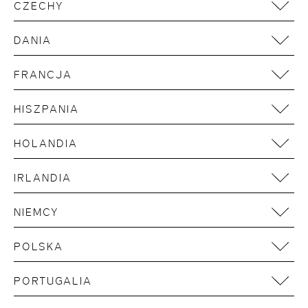
Linz
CZECHY
Brüssel
Salzburg
Prag
DANIA
Kopenhagen
FRANCJA
Paris
HISZPANIA
Barcelona
HOLANDIA
Madrid
Amsterdam
IRLANDIA
Rotterdam
Dublin
NIEMCY
Aachen
POLSKA
Berlin
Danzig
Bonn
PORTUGALIA
Warschau
Bremen
Lissabon