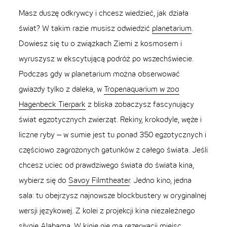
Masz duszę odkrywcy i chcesz wiedzieć, jak działa
świat? W takim razie musisz odwiedzić
planetarium
.
Dowiesz się tu o związkach Ziemi z kosmosem i
wyruszysz w ekscytującą podróż po wszechświecie.
Podczas gdy w planetarium można obserwować
gwiazdy tylko z daleka, w
Tropenaquarium w zoo
Hagenbeck Tierpark
z bliska zobaczysz fascynujący
świat egzotycznych zwierząt. Rekiny, krokodyle, węże i
liczne ryby – w sumie jest tu ponad 350 egzotycznych i
częściowo zagrożonych gatunków z całego świata. Jeśli
chcesz uciec od prawdziwego świata do świata kina,
wybierz się do
Savoy Filmtheater
. Jedno kino, jedna
sala: tu obejrzysz najnowsze blockbustery w oryginalnej
wersji językowej. Z kolei z projekcji kina niezależnego
słynie
Alabama
. W kinie nie ma rezerwacji miejsc,