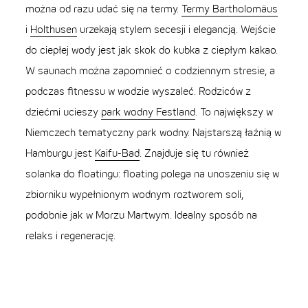
można od razu udać się na termy.
Termy Bartholomäus
i
Holthusen
urzekają stylem secesji i elegancją. Wejście
do ciepłej wody jest jak skok do kubka z ciepłym kakao.
W saunach można zapomnieć o codziennym stresie, a
podczas fitnessu w wodzie wyszaleć. Rodziców z
dziećmi ucieszy
park wodny Festland
. To największy w
Niemczech tematyczny park wodny. Najstarszą łaźnią w
Hamburgu jest
Kaifu-Bad
. Znajduje się tu również
solanka do floatingu: floating polega na unoszeniu się w
zbiorniku wypełnionym wodnym roztworem soli,
podobnie jak w Morzu Martwym. Idealny sposób na
relaks i regenerację.