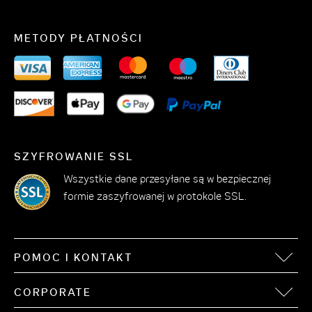
Sen jak w obłokach w naszych pokojach w centrum
Düsseldorfu
METODY PŁATNOŚCI
Marzy Ci się noc w obłokach? W takim razie nasz hotel
jest właśnie dla Ciebie: nowoczesny pokój hotelowy
przy Joachim-Erwin-Platz to idealne miejsce na
odpoczynek po pełnym wrażeń dniu w Düsseldorfie.
Każdy pokój jest stylowo urządzony i oferuje najwyższy
komfort, dzięki czemu również na wakacjach poczujesz
SZYFROWANIE SSL
się jak w domu. Cozy Cloud czy Roomy Cloud: dla
Wszystkie dane przesyłane są w bezpiecznej
każdego gościa znajdzie się odpowiedni pokój. Oprócz
formie zaszyfrowanej w protokole SSL.
telewizorów Smart TV oraz antyalergicznych poduszek
i kołder w designerskim hotelu dostępne jest bezpłatne
Wi-Fi, które przyda się w podróży służbowej. Jeśli
POMOC I KONTAKT
podróżujesz z całą rodziną, pobyt jednego dziecka w
wieku do 12 lat jest bezpłatny, jeśli śpi ono w pokoju
FAQ
CORPORATE
rodziców.
Kontakt