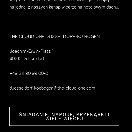
w tym miejscu trzeba po prostu odpocząć – i najlepiej
na jednej z naszych kanap w barze na hotelowym dachu.
THE CLOUD ONE DÜSSELDORF-KÖ BOGEN
Joachim-Erwin-Platz 1
40212 Düsseldorf
+49 211 90 99 00-0
duesseldorf-koebogen@the-cloud-one.com
ŚNIADANIE, NAPOJE, PRZEKĄSKI I
WIELE WIĘCEJ