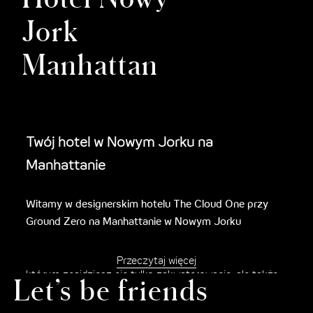
Jork
Manhattan
Twój hotel w Nowym Jorku na
Manhattanie
Witamy w designerskim hotelu The Cloud One przy
Ground Zero na Manhattanie w Nowym Jorku
Wyobraź sobie, że zatrzymujesz się na noc w hotelu, w
Przeczytaj więcej
którym znajdziesz nie tylko zakwaterowanie, ale także
Let’s be friends
odrobinę Manhattan Magic! The Cloud One Hotel w
Nowym Jorku na Manhattanie – w mieście, które nigdy