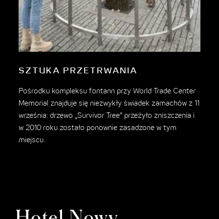
Prz
mał
zos
rze
tyc
SZTUKA PRZETRWANIA
Pośrodku kompleksu fontann przy World Trade Center
Memorial znajduje się niezwykły świadek zamachów z 11
września: drzewo „Survivor Tree” przeżyło zniszczenia i
w 2010 roku zostało ponownie zasadzone w tym
miejscu.
Hotel Nowy