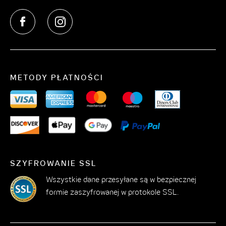
nie śpi – oferuje wiele możliwości spędzenia czasu na
Manhattanie.
Niezależnie od tego, czy jesteś tu w interesach, czy na
krótkim wypadzie: nasz hotel na nowojorskim
Manhattanie ma coś dla każdego. Dziecko poniżej 12
METODY PŁATNOŚCI
roku życia nocuje za darmo w pokoju rodziców –
niczym mały VIP, bo nasz designerski hotel na
Manhattanie jest szczególnie przyjazny dzieciom.
Zarezerwuj wakacje i zobacz Nowy Jork, Times Square
oraz wiele więcej
SZYFROWANIE SSL
Jeśli Nowy Jork, to tylko z The Cloud One. Wszystkie
Wszystkie dane przesyłane są w bezpiecznej
pokoje hotelowe są gustownie urządzone, zapewniają
formie zaszyfrowanej w protokole SSL.
najwyższy poziom bezpieczeństwa zgodnie z
międzynarodowymi standardami i oferują zapierający