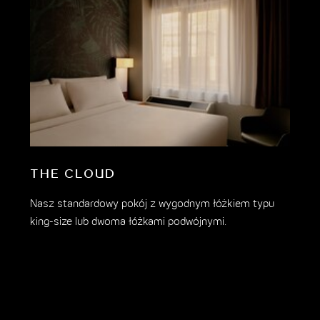
THE CLOUD
Nasz standardowy pokój z wygodnym łóżkiem typu
king-size lub dwoma łóżkami podwójnymi.
C
Ni
je