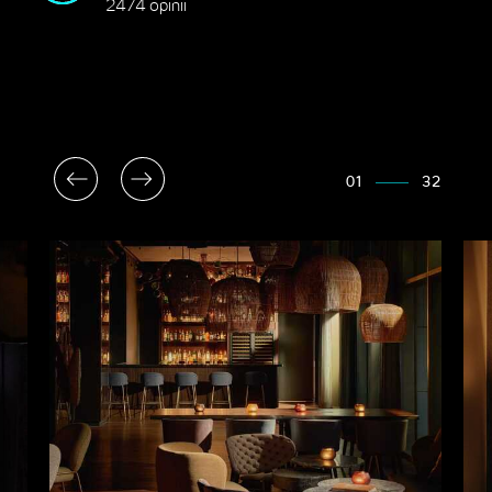
2474 opinii
01
32