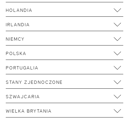
Barcelona
HOLANDIA
Madrid
Amsterdam
IRLANDIA
Rotterdam
Dublin
NIEMCY
Aachen
POLSKA
Berlin
Danzig
Bonn
PORTUGALIA
Warschau
Bremen
Lissabon
STANY ZJEDNOCZONE
Dresden
Düsseldorf
New York
SZWAJCARIA
Essen
Basel
Frankfurt
WIELKA BRYTANIA
Zürich
Freiburg
Edinburgh
Hamburg