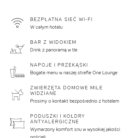
i
razu
waluty
do:
BEZPŁATNA SIEĆ WI-FI
THE CLOUD ONE DREZNO-FRAUENKIRCHE
CZŁONKOSTWO BE ONE
ŚNIADANIE
W SKRÓCIE
W całym hotelu
W SKRÓCI
POTWIERD
POTWIERD
THE CLOUD ONE DÜSSELDORF-KÖBOGEN
PODRÓŻ Z DZIECKIEM
PRZY BARZE
ZRÓWNOWAŻONY ROZWÓJ W ŁAŃCUCHU
APLIKACJ
BAR Z WIDOKIEM
DOSTAW
THE CLOUD ONE FRANKFURT-
REZERWACJA GRUPOWA
ZAMELDOW
Drink z panoramą w tle
METROPOLITAN
SKLEP Z VOUCHERAMI
ZGODA NA
NAPOJE I PRZEKĄSKI
THE CLOUD ONE GDAŃSK
MEETINGS @ THE CLOUD ONE
WARUNKI 
Bogate menu w naszej strefie One Lounge
THE CLOUD ONE HAMBURG-KONTORHAUS
FAQ
ZWIERZĘTA DOMOWE MILE
THE CLOUD ONE LIZBONA
WIDZIANE
KONTAKT
Prosimy o kontakt bezpośrednio z hotelem
THE CLOUD ONE NORYMBERGA
THE CLOUD ONE NOWY JORK-DOWNTOWN
PODUSZKI I KOŁDRY
ANTYALERGICZNE
THE CLOUD ONE PRAGA
Wymarzony komfort snu w wysokiej jakości
THE CLOUD ONE WIEDEŃ-STAATSOPER
pościeli