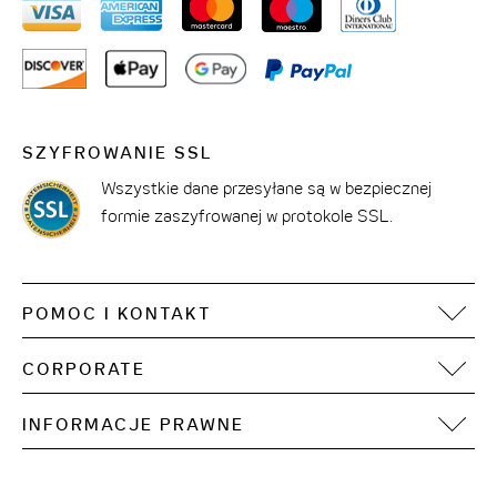
SZYFROWANIE SSL
Wszystkie dane przesyłane są w bezpiecznej
formie zaszyfrowanej w protokole SSL.
POMOC I KONTAKT
FAQ
CORPORATE
Kontakt
Motel One Operating Group
Sitemap
INFORMACJE PRAWNE
Rozwój
Dostępność treści cyfrowych
Stopka redakcyjna