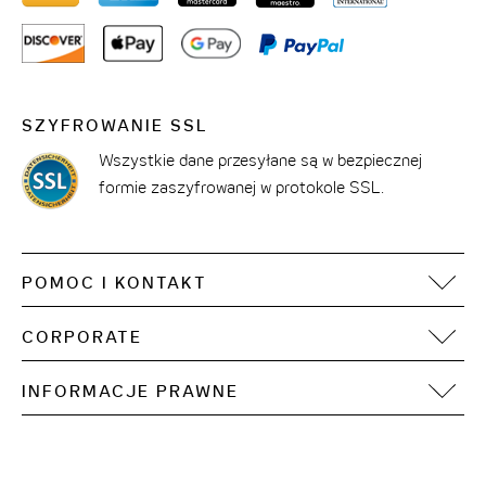
SZYFROWANIE SSL
Wszystkie dane przesyłane są w bezpiecznej
formie zaszyfrowanej w protokole SSL.
POMOC I KONTAKT
FAQ
CORPORATE
Kontakt
Motel One Operating Group
Sitemap
INFORMACJE PRAWNE
Rozwój
Dostępność treści cyfrowych
Stopka redakcyjna
Ochrona danych