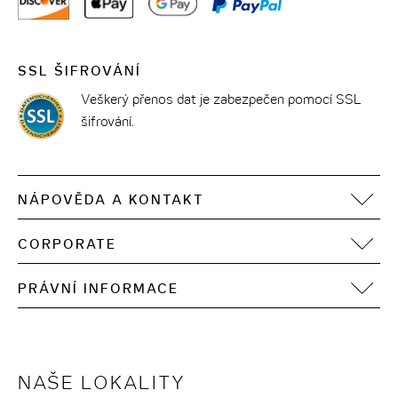
SSL ŠIFROVÁNÍ
Veškerý přenos dat je zabezpečen pomocí SSL
šifrování.
NÁPOVĚDA A KONTAKT
FAQ
CORPORATE
Kontakt
Motel One Operating Group
Sitemap
PRÁVNÍ INFORMACE
Vývoj
Digitální přístupnost
Tiráž
Ochrana osobních údajů
Podmínky používání
NAŠE LOKALITY