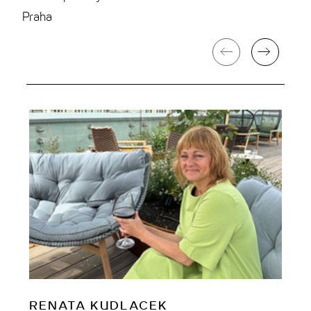
THE CLOUD ONE VÍDEŇ-STAATSOPER
Praha
RENATA KUDLACEK
K