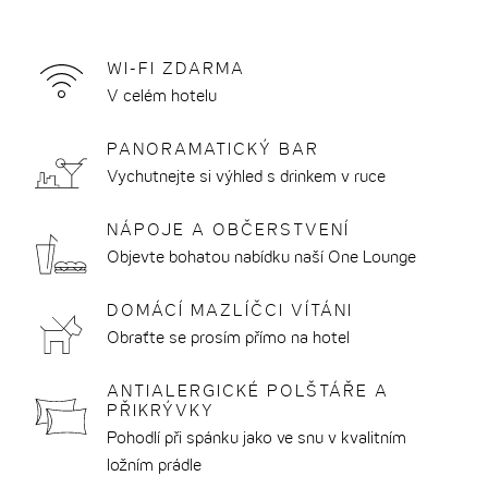
a
na:
měnu
WI-FI ZDARMA
THE CLOUD ONE DRÁŽĎANY-
ČLENSTVÍ BEONE
SNÍDANĚ
PŘEHLED
V celém hotelu
PŘEHLED
FRAUENKIRCHE
CESTOVÁNÍ S DĚTMI
NA BARU
UDRŽITELNOST V DODAVATELSKÉM
APLIKACE
PANORAMATICKÝ BAR
THE CLOUD ONE DUSSELDORF-KÖ BOGEN
ŘETĚZCI
SKUPINOVÁ REZERVACE
RYCHLÝ CH
Vychutnejte si výhled s drinkem v ruce
THE CLOUD ONE FRANKFURT-
OBCHOD S DÁRKOVÝMI POUKAZY
NÁPOJE A OBČERSTVENÍ
METROPOLITAN
MEETINGS @ THE CLOUD ONE
Objevte bohatou nabídku naší One Lounge
THE CLOUD ONE GDAŇSK
FAQ
DOMÁCÍ MAZLÍČCI VÍTÁNI
THE CLOUD ONE HAMBURK-KONTORHAUS
KONTAKT
Obraťte se prosím přímo na hotel
THE CLOUD ONE LISABON
ANTIALERGICKÉ POLŠTÁŘE A
THE CLOUD ONE NEW YORK-DOWNTOWN
PŘIKRÝVKY
THE CLOUD ONE NORIMBERK
Pohodlí při spánku jako ve snu v kvalitním
ložním prádle
THE CLOUD ONE PRAHA