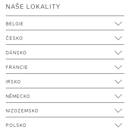
Podmínky používání
NAŠE LOKALITY
Zásady používání cookies
VOP
BELGIE
Udržitelnost v dodavatelském řetězci
Antwerpen
Widerruf Gutscheinkauf
ČESKO
Brüssel
Prag
DÁNSKO
Kopenhagen
FRANCIE
Paris
IRSKO
Dublin
NĚMECKO
Aachen
NIZOZEMSKO
Berlin
Amsterdam
Bonn
POLSKO
Rotterdam