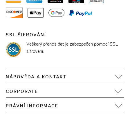
SSL ŠIFROVÁNÍ
Veškerý přenos dat je zabezpečen pomocí SSL
šifrování.
NÁPOVĚDA A KONTAKT
FAQ
CORPORATE
Kontakt
Motel One Operating Group
Sitemap
PRÁVNÍ INFORMACE
Vývoj
Digitální přístupnost
Tiráž
Ochrana osobních údajů