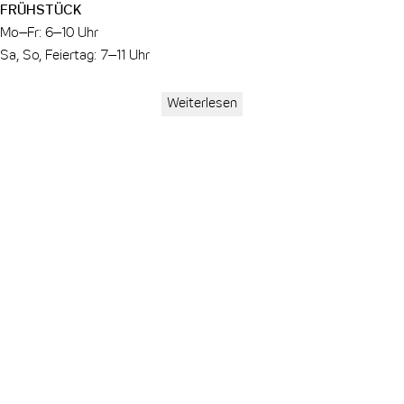
FRÜHSTÜCK
Mo–Fr: 6–10 Uhr
Sa, So, Feiertag: 7–11 Uhr
REZEPTION
Weiterlesen
24 Stunden für dich da
CHECK-IN/-OUT
Ab 15 Uhr am Anreisetag
Bis 12 Uhr am Abreisetag
MEETINGRÄUME
Raum 1:
Kapazität: 8 Personen
Ausstattung: Click und Share, Pinnwand, Flipchart
Getränke/Verpflegung zubuchbar
Preis: 400 EUR pro Tag