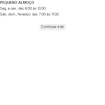
PEQUENO-ALMOÇO
Seg. a sex.: das 6:00 às 10:00
Sáb., dom., feriados: das 7:00 às 11:00
RECEÇÃO
Continuar a ler
24 horas por dia à tua disposição
CHECK-IN/CHECK-OUT
A partir das 15:00 no dia da chegada
Até às 12:00 no dia da partida
CHEGADA E ESTACIONAMENTO
Podes planear o teu percurso de automóvel
aqui
. O hotel não tem
parque de estacionamento próprio.
TRANSPORTES PÚBLICOS
Podes chegar ao hotel através da paragem de metro e comboio na
estação central. O hotel situa-se em frente à saída norte.