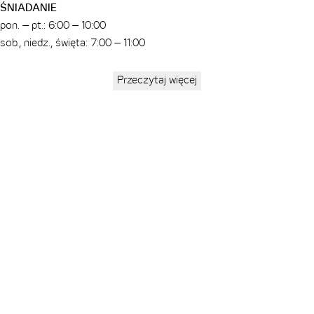
ŚNIADANIE
pon. – pt.: 6:00 – 10:00
sob., niedz., święta: 7:00 – 11:00
RECEPCJA
Przeczytaj więcej
Przez całą dobę dla Ciebie
ZAMELDOWANIE/WYMELDOWANIE
Od godziny 15:00 w dniu przyjazdu
Do godziny 12:00 w dniu wyjazdu
DOJAZD I PARKING
Tutaj
możesz zaplanować swoją trasę samochodem.
Hotel nie dysponuje własnymi miejscami parkingowymi.
Uwaga: hotel nie dysponuje zapleczem do przechowywania lub
ładowania rowerów i rowerów elektrycznych.
Polecamy publiczny parking podziemny:
Kärntnerstraße
Tiefgarage
: